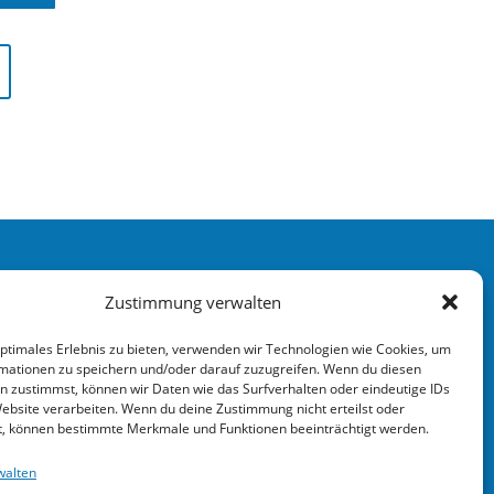
Zustimmung verwalten
Kontakt
Impressum
optimales Erlebnis zu bieten, verwenden wir Technologien wie Cookies, um
mationen zu speichern und/oder darauf zuzugreifen. Wenn du diesen
Datenschutz
n zustimmst, können wir Daten wie das Surfverhalten oder eindeutige IDs
EU Cookie Richtlinie
Website verarbeiten. Wenn du deine Zustimmung nicht erteilst oder
t, können bestimmte Merkmale und Funktionen beeinträchtigt werden.
Barrierefreiheit
walten