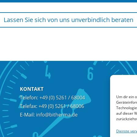
Lassen Sie sich von uns unverbindlich beraten
KONTAKT
Um dir ein 
Telefon:
+49 (0) 5261 / 68004
Geräteinfor
Telefax:
+49 (0) 5261 / 68006
Technologie
auf dieser 
E-Mail:
info@bitherma.de
zurückziehs
Dienste ver