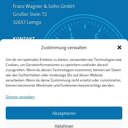
Franz Wagner & Sohn GmbH
Großer Stein 72
32657 Lemgo
KONTAKT
Telefon:
+49 (0) 5261 / 68004
Zustimmung verwalten
Telefax:
+49 (0) 5261 / 68006
Um dir ein optimales Erlebnis zu bieten, verwenden wir Technologien wie
E-Mail:
info@bitherma.de
Cookies, um Geräteinformationen zu speichern und/oder darauf
zuzugreifen. Wenn du diesen Technologien zustimmst, können wir Daten
wie das Surfverhalten oder eindeutige IDs auf dieser Website
Kontakt
verarbeiten. Wenn du deine Zustimmung nicht erteilst oder zurückziehst,
können bestimmte Merkmale und Funktionen beeinträchtigt werden.
Impressum
Datenschutz
Dienste verwalten
EU Cookie Richtlinie
Barrierefreiheit
Akzeptieren
Ablehnen