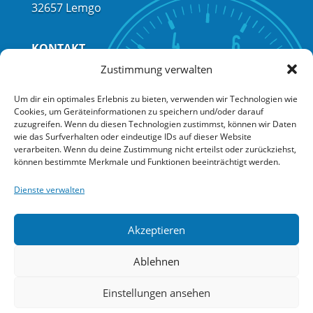
32657 Lemgo
KONTAKT
Telefon:
+49 (0) 5261 / 68004
Zustimmung verwalten
Telefax:
+49 (0) 5261 / 68006
Um dir ein optimales Erlebnis zu bieten, verwenden wir Technologien wie
E-Mail:
info@bitherma.de
Cookies, um Geräteinformationen zu speichern und/oder darauf
zuzugreifen. Wenn du diesen Technologien zustimmst, können wir Daten
wie das Surfverhalten oder eindeutige IDs auf dieser Website
Kontakt
verarbeiten. Wenn du deine Zustimmung nicht erteilst oder zurückziehst,
können bestimmte Merkmale und Funktionen beeinträchtigt werden.
Impressum
Datenschutz
Dienste verwalten
EU Cookie Richtlinie
Barrierefreiheit
Akzeptieren
Ablehnen
Einstellungen ansehen